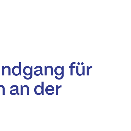
undgang für
 an der