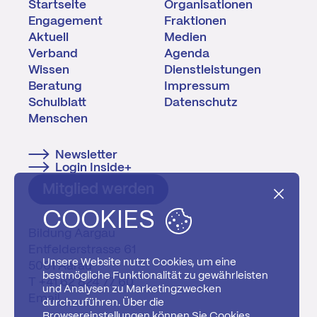
Startseite
Organisationen
Engagement
Fraktionen
Aktuell
Medien
Verband
Agenda
Wissen
Dienstleistungen
Beratung
Impressum
Schulblatt
Datenschutz
Menschen
Newsletter
Login Inside+
Mitglied werden
COOKIES
Bildung Aargau
Entfelderstrasse 61
Unsere Website nutzt Cookies, um eine
5001 Aarau
bestmögliche Funktionalität zu gewährleisten
T +41 62 824 77 60
und Analysen zu Marketingzwecken
Email
durchzuführen. Über die
Browsereinstellungen können Sie Cookies