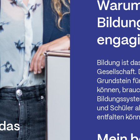
Warum 
Bildun
engag
Bildung ist d
Gesellschaft.
Grundstein fü
können, brauc
Bildungssyste
und Schüler a
entfalten kön
 das